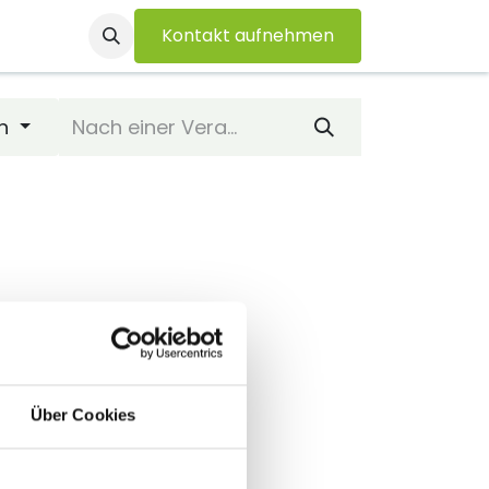
Kontakt aufnehmen
ichten
Über Uns
Veranstaltungen
en
Über Cookies