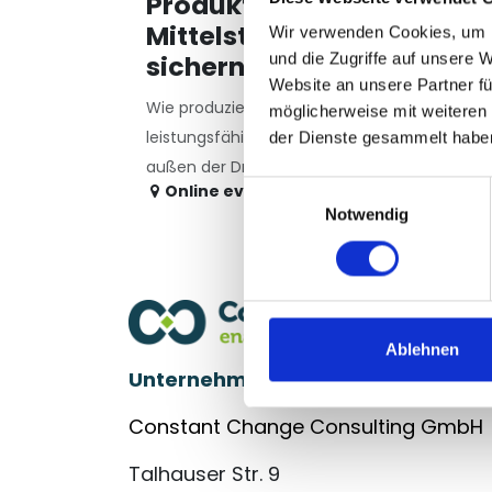
Produktivität im
Mittelstand
Wir verwenden Cookies, um I
sichern
und die Zugriffe auf unsere 
Website an unsere Partner fü
Wie produzierende Mittelständler
möglicherweise mit weiteren
leistungsfähig bleiben, wenn
der Dienste gesammelt habe
außen der Druck steigt.
Einwilligungsauswahl
Online event
Notwendig
Ablehnen
Unternehmensberatung für den Mi
Constant Change Consulting GmbH
Talhauser Str. 9