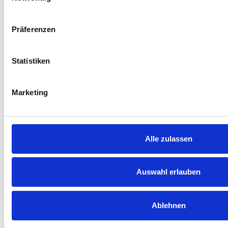
Präferenzen
Statistiken
Marketing
Unternehmensberatung für den
Mittelstand
Alle zulassen
Constant Change Consulting GmbH
Auswahl erlauben
Talhauser Str. 9
79285 Ebringen
Ablehnen