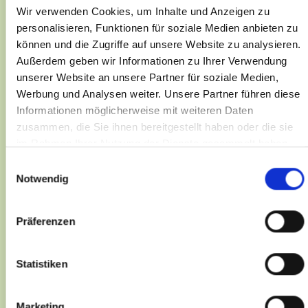
Wir verwenden Cookies, um Inhalte und Anzeigen zu
Constant Change Consulting
personalisieren, Funktionen für soziale Medien anbieten zu
können und die Zugriffe auf unsere Website zu analysieren.
Außerdem geben wir Informationen zu Ihrer Verwendung
unserer Website an unsere Partner für soziale Medien,
Unsere Expertise
Werbung und Analysen weiter. Unsere Partner führen diese
Informationen möglicherweise mit weiteren Daten
bietet KMUs die
zusammen, die Sie ihnen bereitgestellt haben oder die sie
im Rahmen Ihrer Nutzung der Dienste gesammelt haben.
Sicherheit,
Einwilligungsauswahl
Notwendig
Veränder­ungen
Präferenzen
erfolgreich
Statistiken
umzusetzen.
Marketing