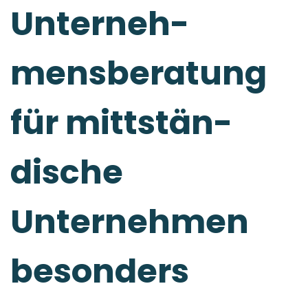
Unterneh­
mensberat­ung
für mittstän­
dische
Unterneh­men
besonders