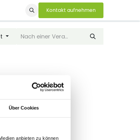
Kontakt aufnehmen
ichten
Über Uns
Veranstaltungen
at
Über Cookies
 geplant
 Medien anbieten zu können