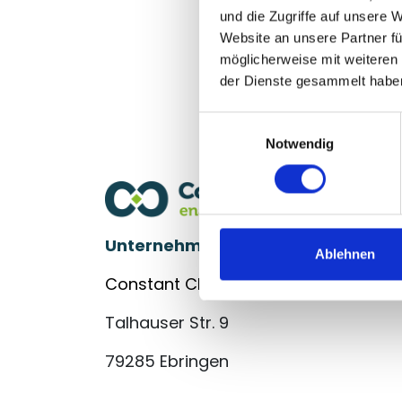
Wir konnt
und die Zugriffe auf unsere 
Website an unsere Partner fü
möglicherweise mit weiteren
der Dienste gesammelt habe
Einwilligungsauswahl
Notwendig
Unternehmensberatung für den Mi
Ablehnen
Constant Change Consulting GmbH
Talhauser Str. 9
79285 Ebringen